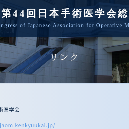
リンク
術医学会
/jaom.kenkyuukai.jp/